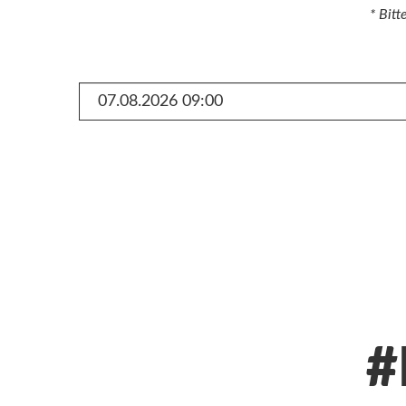
* Bit
#